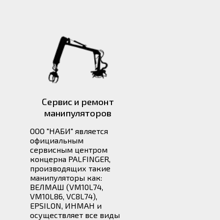
Сервис и ремонт
манипуляторов
ООО "НАБИ" является
официальным
сервисным центром
концерна PALFINGER,
производящих такие
манипуляторы как:
ВЕЛМАШ (VM10L74,
VM10L86, VC8L74),
EPSILON, ИНМАН и
осуществляет все виды