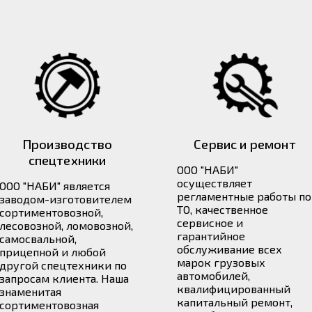
Производство
Сервис и ремонт
спецтехники
ООО "НАБИ"
осуществляет
ООО "НАБИ" является
регламентные работы по
заводом-изготовителем
ТО, качественное
сортиментовозной,
сервисное и
лесовозной, ломовозной,
гарантийное
самосвальной,
обслуживание всех
прицепной и любой
марок грузовых
другой спецтехники по
автомобилей,
запросам клиента. Наша
квалифицированный
знаменитая
капитальный ремонт,
сортиментовозная