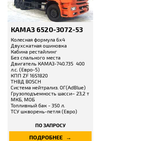
КАМАЗ 6520-3072-53
Колесная формула 6х4
Двухскатная ошиновка
Кабина рестайлинг
Без спального места
Двигатель КАМАЗ-740.735 400
л.с. (Eвро-5)
КПП ZF 16S1820
ТНВД BOSCH
Система нейтрализ. ОГ(AdBlue)
Грузоподъемность шасси– 23,2 т
МКБ, МОБ
Топливный бак - 350 л.
ТСУ шкворень-петля (Евро)
ПО ЗАПРОСУ
ПОДРОБНЕЕ