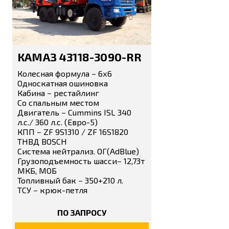
КАМАЗ 43118-3090-RR
Колесная формула − 6х6
Односкатная ошиновка
Кабина − рестайлинг
Со спальным местом
Двигатель − Cummins ISL 340
л.с./ 360 л.с. (Евро-5)
КПП − ZF 9S1310 / ZF 16S1820
ТНВД BOSCH
Система нейтрализ. ОГ(AdBlue)
Грузоподъемность шасси− 12,73т
МКБ, МОБ
Топливный бак − 350+210 л.
ТСУ − крюк-петля
ПО ЗАПРОСУ