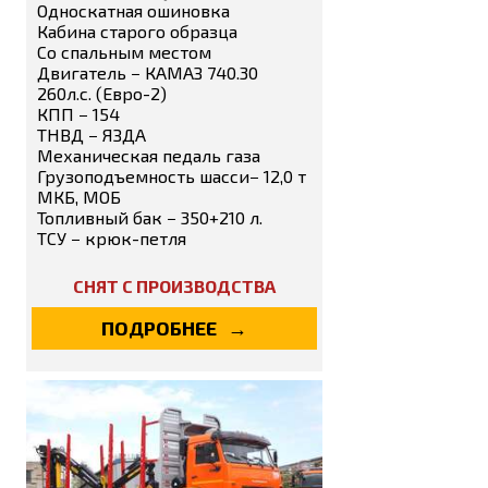
Односкатная ошиновка
Кабина старого образца
Со спальным местом
Двигатель − КАМАЗ 740.30
260л.с. (Евро-2)
КПП − 154
ТНВД − ЯЗДА
Механическая педаль газа
Грузоподъемность шасси− 12,0 т
МКБ, МОБ
Топливный бак − 350+210 л.
ТСУ − крюк-петля
СНЯТ С ПРОИЗВОДСТВА
ПОДРОБНЕЕ