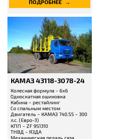
ПОДРОБНЕЕ
КАМАЗ 43118-3078-24
Колесная формула − 6х6
Односкатная ошиновка
Кабина − рестайлинг
Со спальным местом
Двигатель − КАМАЗ 740.55 – 300
л.с. (Евро-3)
КПП − ZF 9S1310
ТНВД − ЯЗДА
Механическая педаль газа