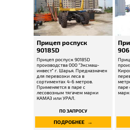
Прицеп роспуск
При
90185D
906
Прицеп роспуск 90185D
Приц
производства ООО "Эксмаш-
произ
инвест" г. Шарья. Предназначен
Киро
для перевозки леса в
перев
сортиментах 4-6 метров.
метро
Применяется в паре с
паре
лесовозным тягачем марки
марк
КАМАЗ или УРАЛ.
ПО ЗАПРОСУ
ПОДРОБНЕЕ