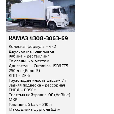
КАМАЗ 4308-3063-69
Колесная формула – 4х2
Двухскатная ошиновка
Кабина – рестайлинг
Со спальным местом
Двигатель – Сummins ISB6.7E5
250 л.с. (Евро-5)
КПП – ZF 6
Грузоподъемность шасси– 7 т
Задняя подвеска - рессорная
ТНВД – BOSCH
Система нейтрализ. ОГ (AdBlue)
МКБ
Топливный бак – 210 л.
Макс. длина фургона 6,2 м