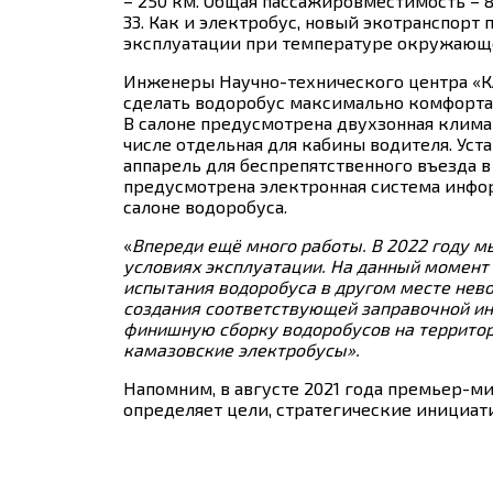
– 250 км. Общая пассажировместимость – 8
33. Как и электробус, новый экотранспорт 
эксплуатации при температуре окружающей
Инженеры Научно-технического центра «К
сделать водоробус максимально комфорта
В салоне предусмотрена двухзонная климат
числе отдельная для кабины водителя. Уст
аппарель для беспрепятственного въезда 
предусмотрена электронная система инфо
салоне водоробуса.
«
Впереди ещё много работы. В 2022 году 
условиях эксплуатации. На данный момент
испытания водоробуса в другом месте нево
создания соответствующей заправочной ин
финишную сборку водоробусов на территор
камазовские электробусы».
Напомним, в августе 2021 года премьер-
определяет цели, стратегические инициат