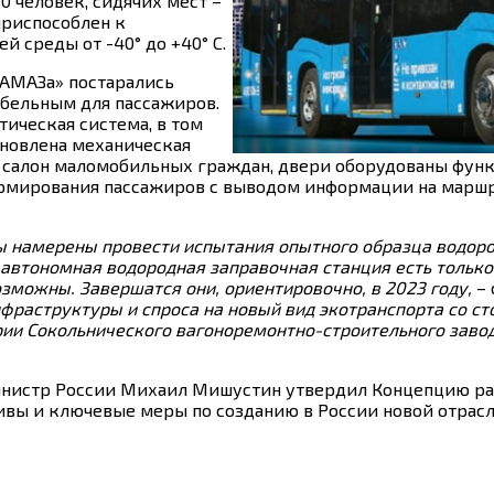
0 человек, сидячих мест –
приспособлен к
 среды от -40° до +40° С.
АМАЗа» постарались
бельным для пассажиров.
ическая система, в том
ановлена механическая
в салон маломобильных граждан, двери оборудованы фун
рмирования пассажиров с выводом информации на маршр
мы намерены провести испытания опытного образца водор
 автономная водородная заправочная станция есть только
зможны. Завершатся они, ориентировочно, в 2023 году,
–
фраструктуры и спроса на новый вид экотранспорта со с
ии Сокольнического вагоноремонтно-строительного завод
министр России Михаил Мишустин утвердил Концепцию ра
ивы и ключевые меры по созданию в России новой отрасл