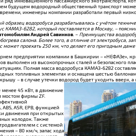
 ряд инновационного пассажирского экотранспорта, кот
шем будущем водородный общественный транспорт может
м времени, инженеры компании разработали первый низк
й образец водоробуса разрабатывалась с учётом техниче
бус КАМАЗ-6282, который поставляется в Москву, –
поясни
автомобилям Андрей Савинков
. –
Преимущества водоробус
богрева салона. Более того, в отличие от электробуса, за
с может проехать 250 км, что делает его пригодным даж
чернем предприятии компании в Башкирии
–
«НЕФАЗе», кр
ов выполнен из высокопрочных сталей и безопасного пла
итуациях. Полная масса водоробуса КАМАЗ-6282 составляе
ородных топливных элементах и оснащена шестью баллонам
а крышу
–
в случае утечки водород будет уходить вверх, а н
 менее 45 кВт, в движение
 мостом фирмы ZF.
ффективной
 ABS, ASR, EPB, функцией
ки движения при открытых
зных колодок. Также
тродвигателем с системой
ения – 80 км/ч, запас хода