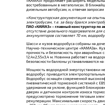
«КАМАЗ» продолжает расширять модельный
востребованным в мегаполисах. В ближай
дизельным автобусам, и, отвечая запроса
«
Конструкторская документация на опытны
электробусам, т.е. за базу брался электро
ПАО «КАМАЗ» – главный конструктор по 
отсутствие дизельного подогревателя для о
аккумуляторов составляет 70 км, водоробу
Шасси и кузов водоробуса собраны на до
Научно-техническом центре «КАМАЗа». Куз
прочность и безопасность при аварийных с
12,4х2,55х3,4 м. Новинка работает на вод
безопасности баллоны устанавливаются н
Мощность водородной энергоустановки не
водоробус приводится электропортальным
Водоробус оснащён современной высокоэ
пневматической тормозной системой с EBS,
удержания на уклоне, функцией блокиров
дверях и датчиком контроля износа тормо
предусмотрено торможение тяговым элек
рекуперации. Максимальная скорость движ