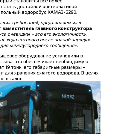
орый становится всё более
 стать достойной альтернативой
опольный водоробус КАМАЗ-6290.
ских требований, предъявляемых к
л
заместитель главного конструктора
а очевидны – это его экологичность,
пас хода которого после полной зарядки
е для междугороднего сообщения
».
ышевое оборудование установили в
стика, что обеспечивает необходимую
т 19 тонн, его габаритные размеры –
и для хранения сжатого водорода. В целях
е в салон.