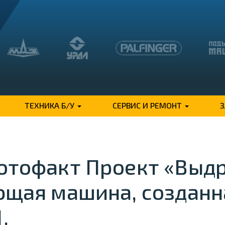
ТЕХНИКА Б/У
СЕРВИС И РЕМОНТ
отофакт Проект «Выдр
щая машина, созданна
.