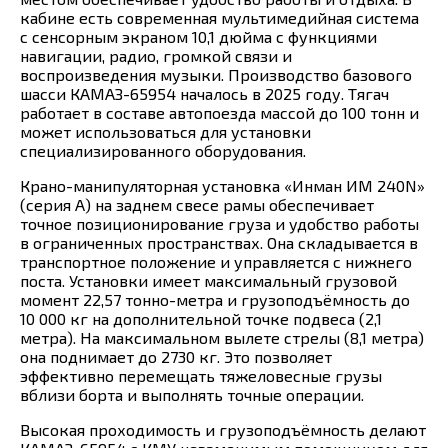
кабине есть современная мультимедийная система
с сенсорным экраном 10,1 дюйма с функциями
навигации, радио, громкой связи и
воспроизведения музыки. Производство базового
шасси КАМАЗ-65954 началось в 2025 году. Тягач
работает в составе автопоезда массой до 100 тонн и
может использоваться для установки
специализированного оборудования.
Крано-манипуляторная установка «Инман ИМ 240N»
(серия А) на заднем свесе рамы обеспечивает
точное позиционирование груза и удобство работы
в ограниченных пространствах. Она складывается в
транспортное положение и управляется с нижнего
поста. Установки имеет максимальный грузовой
момент 22,57 тонно-метра и грузоподъёмность до
10 000 кг на дополнительной точке подвеса (2,1
метра). На максимальном вылете стрелы (8,1 метра)
она поднимает до 2730 кг. Это позволяет
эффективно перемещать тяжеловесные грузы
вблизи борта и выполнять точные операции.
Высокая проходимость и грузоподъёмность делают