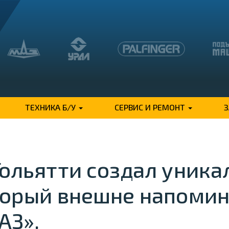
ТЕХНИКА Б/У
СЕРВИС И РЕМОНТ
Тольятти создал уник
торый внешне напомин
АЗ».