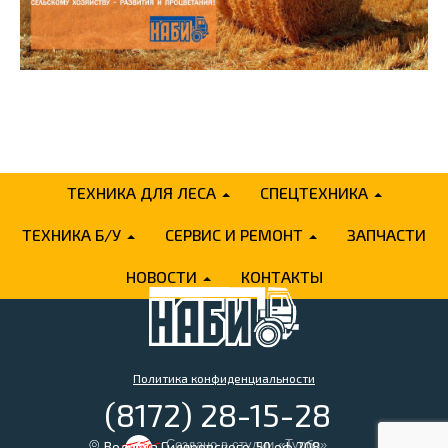
ТЕХНИКА ДЛЯ ЛЕСА
СПЕЦТЕХНИКА
ТЕХНИКА Б/У
СЕРВИС И РЕМОНТ
ЗАПЧАСТИ
НОВОСТИ
КОНТАКТЫ
Политика конфиденциальности
(8172) 28-15-28
Создано в
студии «Турбо»
Вологда Гиляровского, 50 оф 208